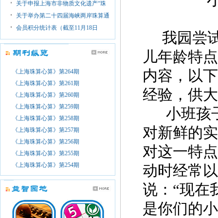
关于申报上海市非物质文化遗产“珠
关于举办第二十四届海峡两岸珠算通
会员积分统计表（截至11月18日
我园尝
儿年龄特
内容，以
《上海珠算心算》第264期
《上海珠算心算》第261期
经验，供
《上海珠算心算》第260期
《上海珠算心算》第259期
小班孩
《上海珠算心算》第258期
对新鲜的
《上海珠算心算》第257期
《上海珠算心算》第256期
对这一特
《上海珠算心算》第255期
《上海珠算心算》第254期
动时经常
说：“现在
是你们的