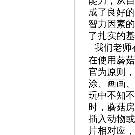
能力，从
成了良好
智力因素
了扎实的
我们老师
在使用蘑
官为原则
涂、画画
玩中不知
时，蘑菇
插入动物
片相对应