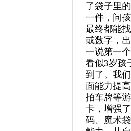
了袋子里
一件，问
最终都能
或数字，
一说第一
看似
3
岁孩
到了。我
面能力提
拍车牌等
卡，增强
码、魔术