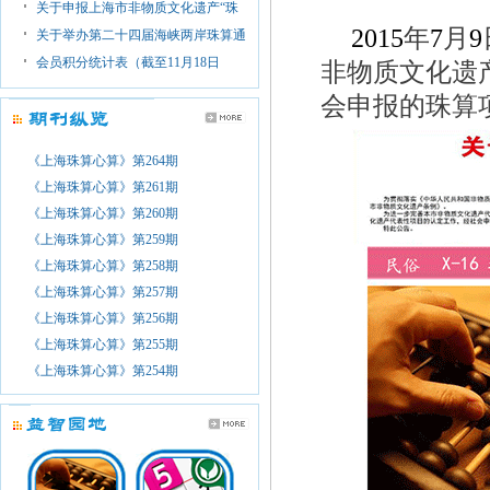
关于申报上海市非物质文化遗产“珠
2015
年
7
月
9
关于举办第二十四届海峡两岸珠算通
会员积分统计表（截至11月18日
非物质文化遗
会申报的珠算
《上海珠算心算》第264期
《上海珠算心算》第261期
《上海珠算心算》第260期
《上海珠算心算》第259期
《上海珠算心算》第258期
《上海珠算心算》第257期
《上海珠算心算》第256期
《上海珠算心算》第255期
《上海珠算心算》第254期